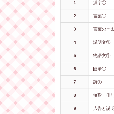
1
漢字①
2
言葉①
3
言葉のき
4
説明文①
5
物語文①
6
随筆①
7
詩①
8
短歌・俳
9
広告と説