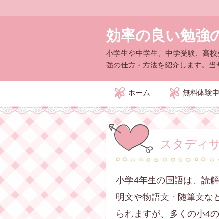
効率の良い勉強
小学生や中学生、中学受験、高校
強の仕方・方法を紹介します。当
コ
ホーム
無料体験
ン
テ
ン
ツ
へ
移
スタディサ
動
小学4年生の国語は、読
明文や物語文・随筆文な
られますが、多くの小4