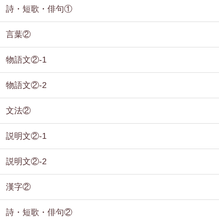
詩・短歌・俳句①
言葉②
物語文②-1
物語文②-2
文法②
説明文②-1
説明文②-2
漢字②
詩・短歌・俳句②