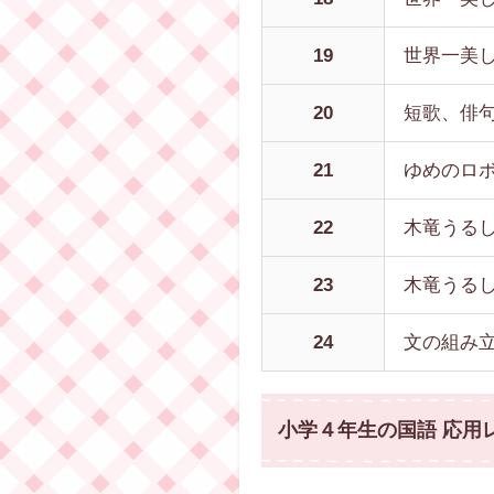
19
世界一美
20
短歌、俳
21
ゆめのロ
22
木竜うる
23
木竜うる
24
文の組み立
小学４年生の国語 応用