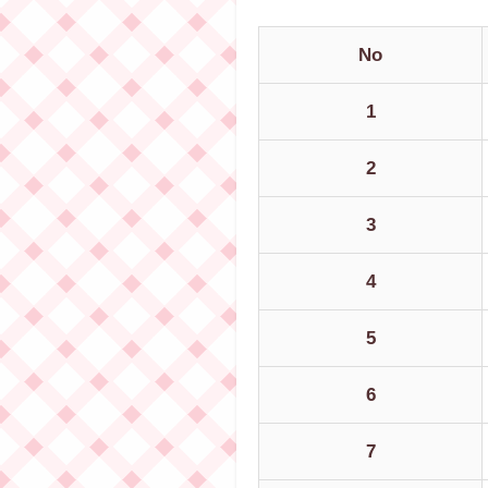
No
1
2
3
4
5
6
7