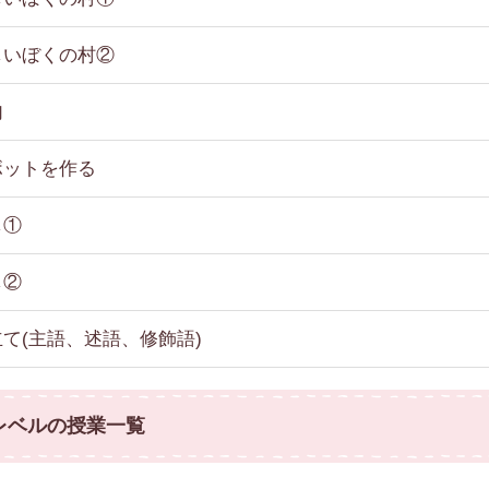
しいぼくの村②
句
ボットを作る
し①
し②
て(主語、述語、修飾語)
レベルの授業一覧