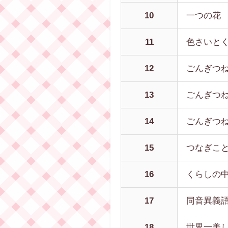
10
一つの花
11
色さいと
12
ごんぎつ
13
ごんぎつ
14
ごんぎつ
15
つなぎこ
16
くらしの
17
同音異義
18
世界一美