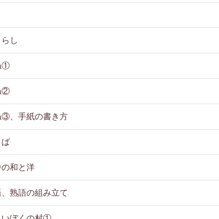
くらし
ね①
ね②
ね③、手紙の書き方
とば
中の和と洋
語、熟語の組み立て
しいぼくの村①