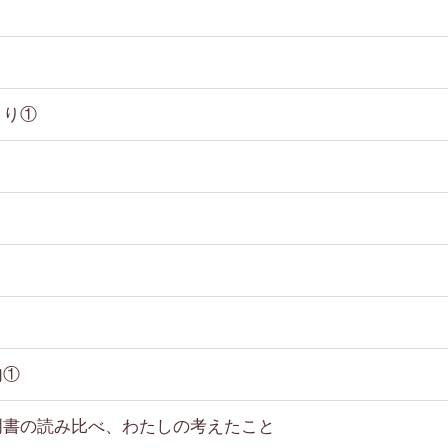
まり①
句①
明書の読み比べ、わたしの考えたこと