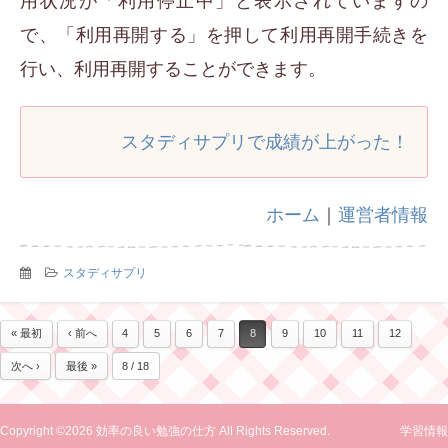
用状況が「利用停止中」と表示されていますの
で、「利用再開する」を押して利用再開手続きを
行い、利用再開することができます。
スタディサプリで成績が上がった！
ホーム
｜
運営者情報
スタディサプリ
« 最初
‹ 前へ
4
5
6
7
8
9
10
11
12
次へ ›
最後 »
8 / 18
Copyright ©2026 効率の良い勉強の仕方 All Rights Reserved.
学習情報